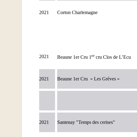
2021
Corton Charlemagne
er
2021
Beaune 1er Cru 1
cru Clos de L’Ecu
2021
Beaune 1er Cru « Les Grèves »
2021
Santenay "Temps des cerises"