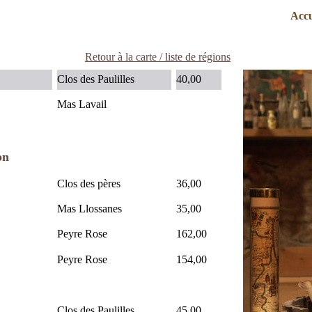
Accu
Retour à la carte / liste de régions
Clos des Paulilles
40,00
Mas Lavail
lon
Clos des pères
36,00
Mas Llossanes
35,00
Peyre Rose
162,00
Peyre Rose
154,00
Clos des Paulilles
45,00